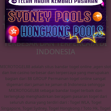
MICROTOGEL88 SITUS BANDAR
TOGEL ONLINE - TOTO ONLINE -
SLOT DAN LIVE CASINO
TERBESAR DAN TERPERCAYA DI
INDONESIA
MICROTOGEL88 adalah situs bandar togel online ,agen slot
dan live casino terbesar dan terpercaya yang merupakan
bagian dari 88 GROUP Permainan togel online sangat
digemari dari jaman ke jaman di Indonesia sehingga
MICROTOGEL88 sebagai bandar togel terbaik dan
terlengkap menghadirkan beragam pasaran togel dari
seluruh dunia yang terdiri dari : Togel WLA, Togel
Singapore, Togel Sydney, Togel Hongkong / Toto Hk, Togel