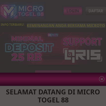
LOGIN
DAFTAR
INFO TERBARU:
CAYA.
RAIH KEMENANGAN ANDA BERSAMA MICROTOGEL
LIVE CHAT
SELAMAT DATANG DI MICRO
TOGEL 88