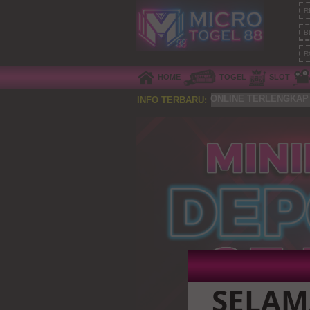
R
B
R
HOME
TOGEL
SLOT
WW.MICROTOGEL88.COM
. WEB GAMES ONLINE TERLENGKAP & TER
INFO TERBARU:
SELAM