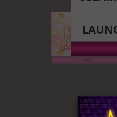
LAUNC
SLOT GAMES